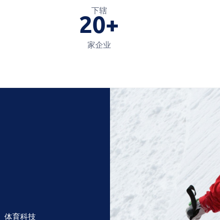
下辖
20
+
家企业
体育科技