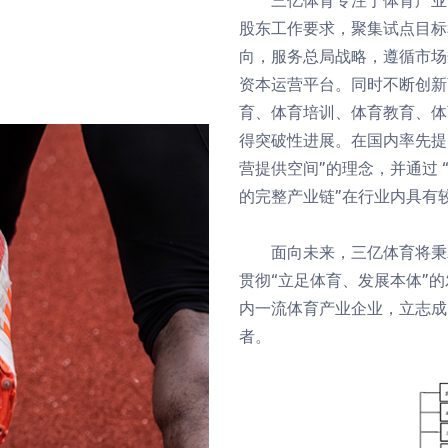
股东工作要求，聚集试点目标
向，服务总局战略，遵循市场
资本运营平台。同时不断创新
育、体育培训、体育教育、体
得突破性进展。在国内率先提
营提供空间”的理念，并通过
的完整产业链”在行业内具有
面向未来，三亿体育将秉承
贯彻“立足体育、发展本体”
内一流体育产业企业，立志成
者。