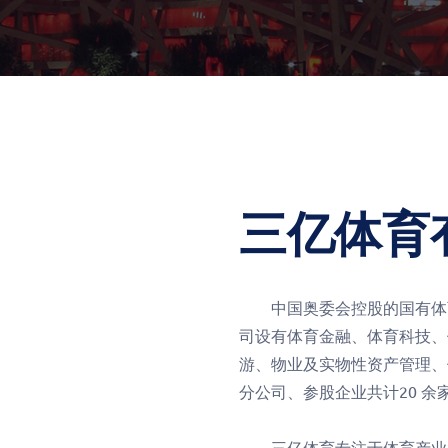
三亿体育
中国奥委会控股的国有体育产
司设有体育金融、体育科技、
游、物业及实物性资产管理、
分公司、参股企业共计20 余
三亿体育专注于体育产业，